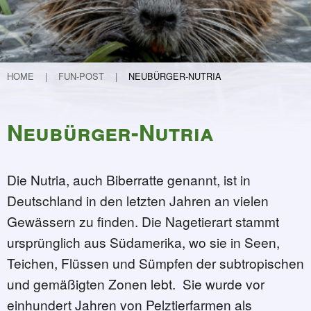
Teichvertiefung
Weitere Projekte
Lebendige Schunter
Etablierung eines Nationalparks in Guinea
HOME
FUN-POST
NEUBÜRGER-NUTRIA
Flurneuordnung in Hondelage
Kinder forschen
Neubürger-Nutria
30 Jahre FUN
Programm und Infos
30 Geschichten zu 30 Jahren FUN
Die Nutria, auch Biberratte genannt, ist in
32 - Mit Krokussen (ver)-spekuliert …
Deutschland in den letzten Jahren an vielen
31 - Kleiner Kater - große Wirkung
Gewässern zu finden. Die Nagetierart stammt
30 - Der Garten – meine Aufgabe
ursprünglich aus Südamerika, wo sie in Seen,
29 - Die Macht der Inspiration oder 
Teichen, Flüssen und Sümpfen der subtropischen
28 - Ein Verhängnisvoller Anruf
und gemäßigten Zonen lebt. Sie wurde vor
27 - Von der Mergelkuhle zum FUN
einhundert Jahren von Pelztierfarmen als