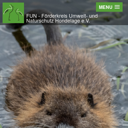
Wir - der FUN
MENU
Der Verein
FUN - Förderkreis Umwelt- und
Naturschutz Hondelage e.V.
Entstehung und Geschichte
Kontakt
Der Vorstand
Orts- und Arbeitsgruppen
Bundesfreiwilligendienst und Freiwilliges Ök
Satzung und Leitbild
Veröffentlichungen
Projekte und Aktivitäten
Initiative Langes Leben
Urwald Hondelage
Togo - ein Projekt in Afrika
GAK-Projekte
Nistkästen