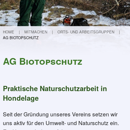
Teichvertiefung
Weitere Projekte
Lebendige Schunter
Etablierung eines Nationalparks in Guinea
HOME
MITMACHEN
ORTS- UND ARBEITSGRUPPEN
AG BIOTOPSCHUTZ
Flurneuordnung in Hondelage
Kinder forschen
30 Jahre FUN
AG Biotopschutz
Programm und Infos
30 Geschichten zu 30 Jahren FUN
32 - Mit Krokussen (ver)-spekuliert …
Praktische Naturschutzarbeit in
31 - Kleiner Kater - große Wirkung
Hondelage
30 - Der Garten – meine Aufgabe
29 - Die Macht der Inspiration oder 
Seit der Gründung unseres Vereins setzen wir
28 - Ein Verhängnisvoller Anruf
uns aktiv für den Umwelt- und Naturschutz ein.
27 - Von der Mergelkuhle zum FUN