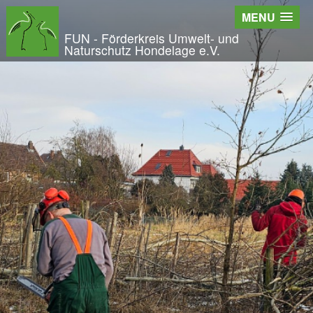
Wir - der FUN
MENU
Der Verein
FUN - Förderkreis Umwelt- und
Naturschutz Hondelage e.V.
Entstehung und Geschichte
Kontakt
Der Vorstand
Orts- und Arbeitsgruppen
Bundesfreiwilligendienst und Freiwilliges Ök
Satzung und Leitbild
Veröffentlichungen
Projekte und Aktivitäten
Initiative Langes Leben
Urwald Hondelage
Togo - ein Projekt in Afrika
GAK-Projekte
Nistkästen