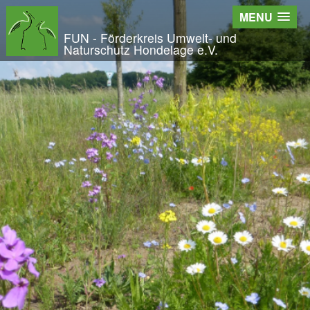
Wir - der FUN
MENU
Der Verein
FUN - Förderkreis Umwelt- und
Naturschutz Hondelage e.V.
Entstehung und Geschichte
Kontakt
Der Vorstand
Orts- und Arbeitsgruppen
Bundesfreiwilligendienst und Freiwilliges Ök
Satzung und Leitbild
Veröffentlichungen
Projekte und Aktivitäten
Initiative Langes Leben
Urwald Hondelage
Togo - ein Projekt in Afrika
GAK-Projekte
Nistkästen