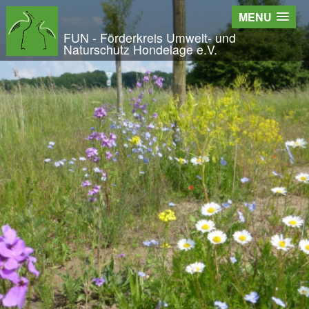
Wir - der FUN
MENU
Der Verein
FUN - Förderkreis Umwelt- und
Naturschutz Hondelage e.V.
Entstehung und Geschichte
Kontakt
Der Vorstand
Orts- und Arbeitsgruppen
Bundesfreiwilligendienst und Freiwilliges Ök
Satzung und Leitbild
Veröffentlichungen
Projekte und Aktivitäten
Initiative Langes Leben
Urwald Hondelage
Togo - ein Projekt in Afrika
GAK-Projekte
Nistkästen