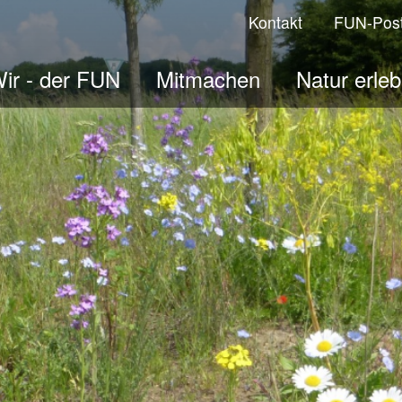
Kontakt
FUN-Pos
ir - der FUN
Mitmachen
Natur erle
ologisches Jahr