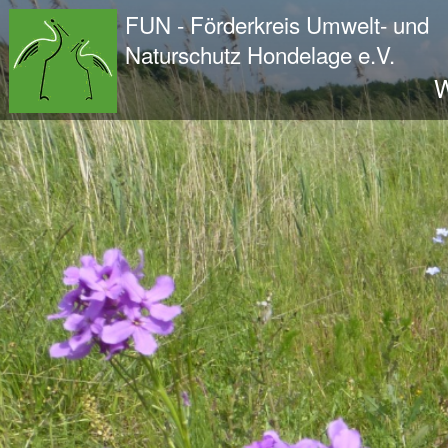
Wir - der FUN
FUN - Förderkreis Umwelt- und
Der Verein
Naturschutz Hondelage e.V.
Entstehung und Geschichte
W
Kontakt
Der Vorstand
Orts- und Arbeitsgruppen
Bundesfreiwilligendienst und Freiwilliges Ök
Satzung und Leitbild
Veröffentlichungen
Projekte und Aktivitäten
Initiative Langes Leben
Urwald Hondelage
Togo - ein Projekt in Afrika
GAK-Projekte
Nistkästen