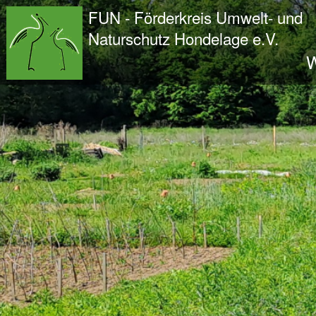
Wir - der FUN
FUN - Förderkreis Umwelt- und
Der Verein
Naturschutz Hondelage e.V.
Entstehung und Geschichte
W
Kontakt
Der Vorstand
Orts- und Arbeitsgruppen
Bundesfreiwilligendienst und Freiwilliges Ök
Satzung und Leitbild
Veröffentlichungen
Projekte und Aktivitäten
Initiative Langes Leben
Urwald Hondelage
Togo - ein Projekt in Afrika
GAK-Projekte
Nistkästen