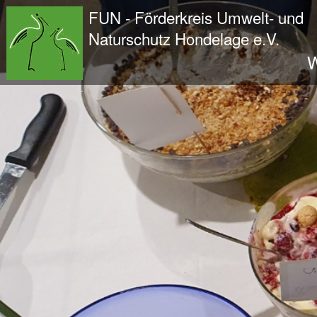
Wir - der FUN
FUN - Förderkreis Umwelt- und
Der Verein
Naturschutz Hondelage e.V.
Entstehung und Geschichte
W
Kontakt
Der Vorstand
Orts- und Arbeitsgruppen
Bundesfreiwilligendienst und Freiwilliges Ök
Satzung und Leitbild
Veröffentlichungen
Projekte und Aktivitäten
Initiative Langes Leben
Urwald Hondelage
Togo - ein Projekt in Afrika
GAK-Projekte
Nistkästen