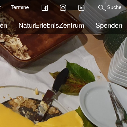
t
Termine
Suche
ben
NaturErlebnisZentrum
Spenden