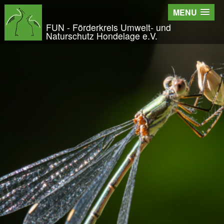
Wir - der FUN
MENU
Der Verein
FUN - Förderkreis Umwelt- und
Naturschutz Hondelage e.V.
Entstehung und Geschichte
Kontakt
Der Vorstand
Orts- und Arbeitsgruppen
Bundesfreiwilligendienst und Freiwilliges Ök
Satzung und Leitbild
Veröffentlichungen
Projekte und Aktivitäten
Initiative Langes Leben
Urwald Hondelage
Togo - ein Projekt in Afrika
GAK-Projekte
Nistkästen