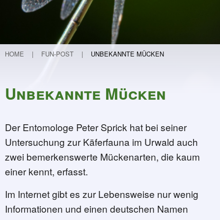
Teichvertiefung
Weitere Projekte
Lebendige Schunter
Etablierung eines Nationalparks in Guinea
HOME
FUN-POST
UNBEKANNTE MÜCKEN
Flurneuordnung in Hondelage
Kinder forschen
Unbekannte Mücken
30 Jahre FUN
Programm und Infos
30 Geschichten zu 30 Jahren FUN
Der Entomologe Peter Sprick hat bei seiner
32 - Mit Krokussen (ver)-spekuliert …
Untersuchung zur Käferfauna im Urwald auch
31 - Kleiner Kater - große Wirkung
zwei bemerkenswerte Mückenarten, die kaum
30 - Der Garten – meine Aufgabe
einer kennt, erfasst.
29 - Die Macht der Inspiration oder 
Im Internet gibt es zur Lebensweise nur wenig
28 - Ein Verhängnisvoller Anruf
Informationen und einen deutschen Namen
27 - Von der Mergelkuhle zum FUN