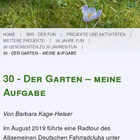
Teichvertiefung
Weitere Projekte
Lebendige Schunter
Etablierung eines Nationalparks in Guinea
HOME
WIR - DER FUN
PROJEKTE UND AKTIVITÄTEN
WEITERE PROJEKTE
30 JAHRE FUN
Flurneuordnung in Hondelage
30 GESCHICHTEN ZU 30 JAHREN FUN
Kinder forschen
30 - DER GARTEN – MEINE AUFGABE
30 Jahre FUN
Programm und Infos
30 - Der Garten – meine
30 Geschichten zu 30 Jahren FUN
Aufgabe
32 - Mit Krokussen (ver)-spekuliert …
31 - Kleiner Kater - große Wirkung
30 - Der Garten – meine Aufgabe
Von Barbara Kage-Heiser
29 - Die Macht der Inspiration oder 
28 - Ein Verhängnisvoller Anruf
Im August 2019 führte eine Radtour des
27 - Von der Mergelkuhle zum FUN
Allgemeinen Deutschen Fahrradclubs unter