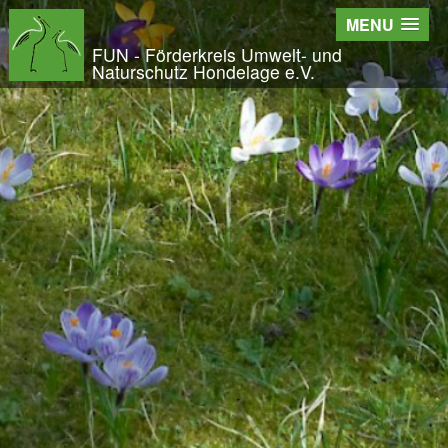
Wir - der FUN
MENU
Der Verein
FUN - Förderkreis Umwelt- und
Naturschutz Hondelage e.V.
Entstehung und Geschichte
Kontakt
Der Vorstand
Orts- und Arbeitsgruppen
Bundesfreiwilligendienst und Freiwilliges Ök
Satzung und Leitbild
Veröffentlichungen
Projekte und Aktivitäten
Initiative Langes Leben
Urwald Hondelage
Togo - ein Projekt in Afrika
GAK-Projekte
Nistkästen