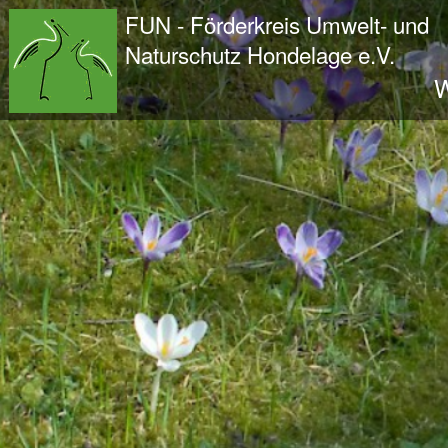
Wir - der FUN
FUN - Förderkreis Umwelt- und
Der Verein
Naturschutz Hondelage e.V.
Entstehung und Geschichte
W
Kontakt
Der Vorstand
Orts- und Arbeitsgruppen
Bundesfreiwilligendienst und Freiwilliges Ök
Satzung und Leitbild
Veröffentlichungen
Projekte und Aktivitäten
Initiative Langes Leben
Urwald Hondelage
Togo - ein Projekt in Afrika
GAK-Projekte
Nistkästen