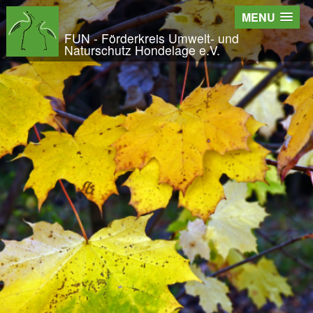
Wir - der FUN
MENU
Der Verein
FUN - Förderkreis Umwelt- und
Naturschutz Hondelage e.V.
Entstehung und Geschichte
Kontakt
Der Vorstand
Orts- und Arbeitsgruppen
Bundesfreiwilligendienst und Freiwilliges Ök
Satzung und Leitbild
Veröffentlichungen
Projekte und Aktivitäten
Initiative Langes Leben
Urwald Hondelage
Togo - ein Projekt in Afrika
GAK-Projekte
Nistkästen