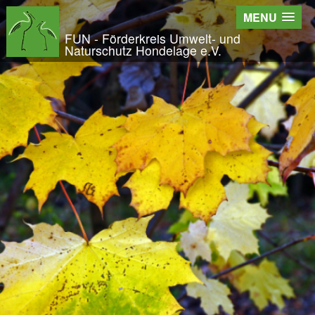
Wir - der FUN
MENU
Der Verein
FUN - Förderkreis Umwelt- und
Naturschutz Hondelage e.V.
Entstehung und Geschichte
Kontakt
Der Vorstand
Orts- und Arbeitsgruppen
Bundesfreiwilligendienst und Freiwilliges Ök
Satzung und Leitbild
Veröffentlichungen
Projekte und Aktivitäten
Initiative Langes Leben
Urwald Hondelage
Togo - ein Projekt in Afrika
GAK-Projekte
Nistkästen