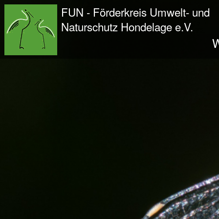
Wir - der FUN
FUN - Förderkreis Umwelt- und
Der Verein
Naturschutz Hondelage e.V.
Entstehung und Geschichte
W
Kontakt
Der Vorstand
Orts- und Arbeitsgruppen
Bundesfreiwilligendienst und Freiwilliges Ök
Satzung und Leitbild
Veröffentlichungen
Projekte und Aktivitäten
Initiative Langes Leben
Urwald Hondelage
Togo - ein Projekt in Afrika
GAK-Projekte
Nistkästen