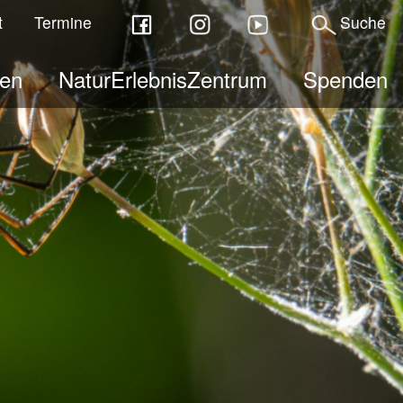
t
Termine
Suche
ben
NaturErlebnisZentrum
Spenden